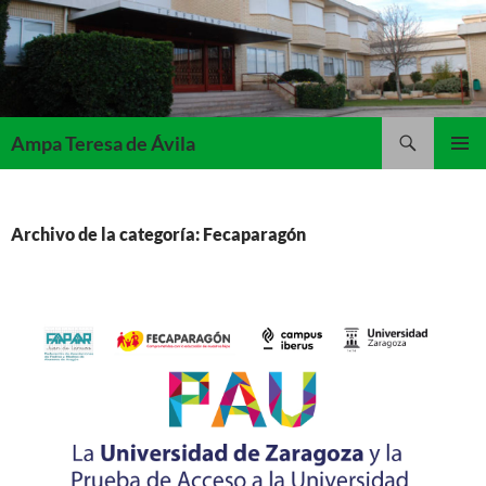
Saltar
al
contenido
Buscar
Ampa Teresa de Ávila
MENÚ
PRINCI
Archivo de la categoría: Fecaparagón