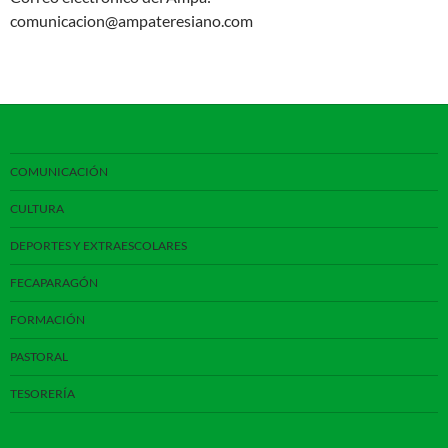
comunicacion@ampateresiano.com
COMUNICACIÓN
CULTURA
DEPORTES Y EXTRAESCOLARES
FECAPARAGÓN
FORMACIÓN
PASTORAL
TESORERÍA