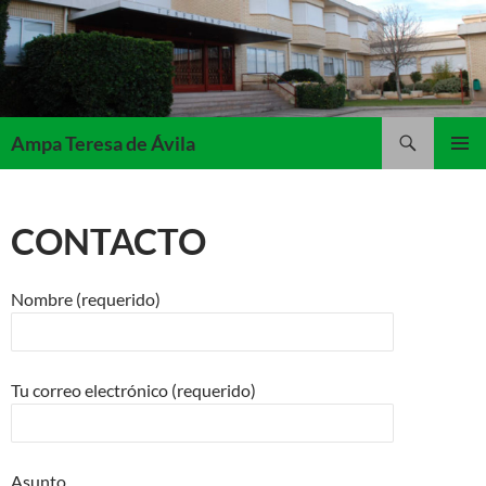
Saltar
al
contenido
Buscar
Ampa Teresa de Ávila
MENÚ
PRINCI
CONTACTO
Nombre (requerido)
Tu correo electrónico (requerido)
Asunto