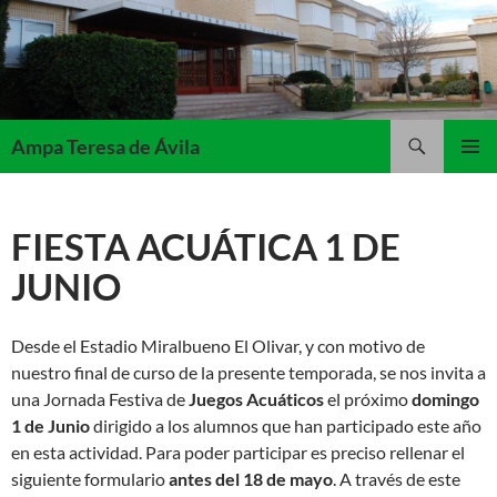
Saltar
al
contenido
Buscar
Ampa Teresa de Ávila
MENÚ
PRINCI
FIESTA ACUÁTICA 1 DE
JUNIO
Desde el Estadio Miralbueno El Olivar, y con motivo de
nuestro final de curso de la presente temporada, se nos invita a
una Jornada Festiva de
Juegos Acuáticos
el próximo
domingo
1 de Junio
dirigido a los alumnos que han participado este año
en esta actividad. Para poder participar es preciso rellenar el
siguiente formulario
antes del 18 de mayo
. A través de este