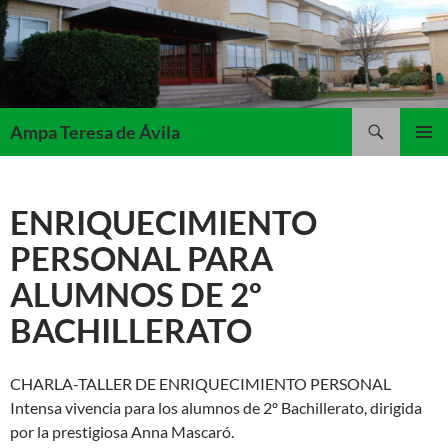
Saltar
al
contenido
Buscar
Ampa Teresa de Ávila
MENÚ
PRINCI
ENRIQUECIMIENTO
PERSONAL PARA
ALUMNOS DE 2º
BACHILLERATO
CHARLA-TALLER DE ENRIQUECIMIENTO PERSONAL
Intensa vivencia para los alumnos de 2º Bachillerato, dirigida
por la prestigiosa Anna Mascaró.