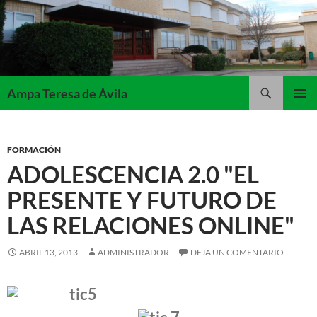
Saltar
al
contenido
Buscar
Ampa Teresa de Ávila
MENÚ
PRINCI
FORMACIÓN
ADOLESCENCIA 2.0 "EL
PRESENTE Y FUTURO DE
LAS RELACIONES ONLINE"
ABRIL 13, 2013
ADMINISTRADOR
DEJA UN COMENTARIO