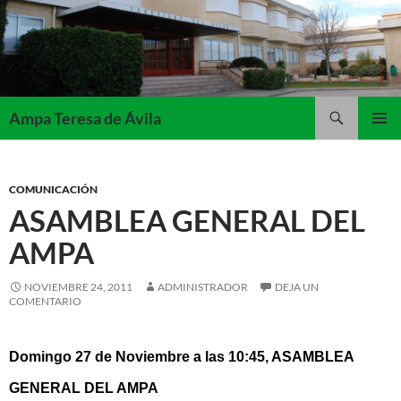
Saltar
al
contenido
Buscar
Ampa Teresa de Ávila
MENÚ
PRINCI
COMUNICACIÓN
ASAMBLEA GENERAL DEL
AMPA
NOVIEMBRE 24, 2011
ADMINISTRADOR
DEJA UN
COMENTARIO
Domingo 27 de Noviembre a las 10:45, ASAMBLEA
GENERAL DEL AMPA