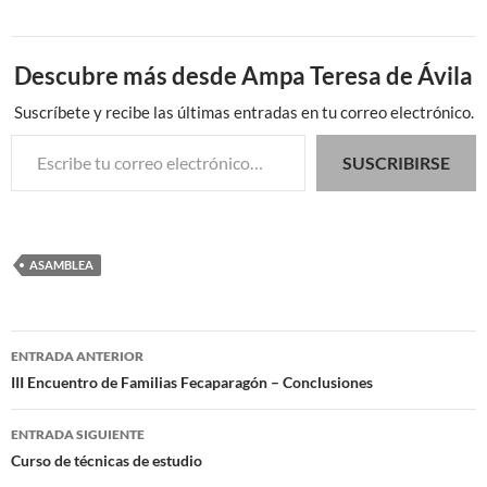
Descubre más desde Ampa Teresa de Ávila
Suscríbete y recibe las últimas entradas en tu correo electrónico.
Escribe tu correo electrónico…
SUSCRIBIRSE
ASAMBLEA
Navegación
ENTRADA ANTERIOR
de
III Encuentro de Familias Fecaparagón – Conclusiones
entradas
ENTRADA SIGUIENTE
Curso de técnicas de estudio