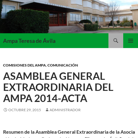
Saltar
al
contenido
Buscar
Ampa Teresa de Ávila
MENÚ
PRINCI
COMISIONES DEL AMPA
,
COMUNICACIÓN
ASAMBLEA GENERAL
EXTRAORDINARIA DEL
AMPA 2014-ACTA
OCTUBRE 29, 2015
ADMINISTRADOR
Resumen de la Asamblea General Extraordinaria de la Asocia