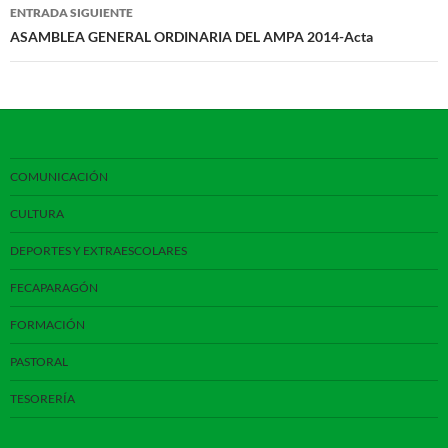
entradas
ENTRADA SIGUIENTE
ASAMBLEA GENERAL ORDINARIA DEL AMPA 2014-Acta
COMUNICACIÓN
CULTURA
DEPORTES Y EXTRAESCOLARES
FECAPARAGÓN
FORMACIÓN
PASTORAL
TESORERÍA