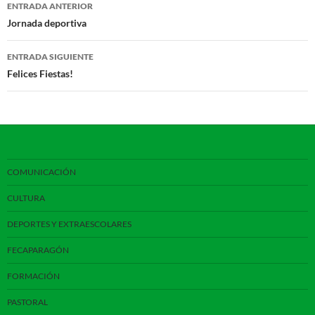
Navegación
ENTRADA ANTERIOR
de
Jornada deportiva
entradas
ENTRADA SIGUIENTE
Felices Fiestas!
COMUNICACIÓN
CULTURA
DEPORTES Y EXTRAESCOLARES
FECAPARAGÓN
FORMACIÓN
PASTORAL