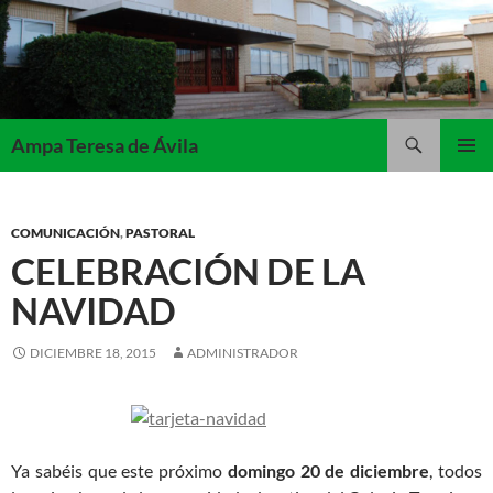
Saltar
al
contenido
Buscar
Ampa Teresa de Ávila
MENÚ
PRINCI
COMUNICACIÓN
,
PASTORAL
CELEBRACIÓN DE LA
NAVIDAD
DICIEMBRE 18, 2015
ADMINISTRADOR
Ya sabéis que este próximo
domingo 20 de diciembre
, todos