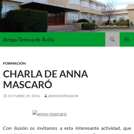
Saltar
al
contenido
Buscar
Ampa Teresa de Ávila
MENÚ
PRINCI
FORMACIÓN
CHARLA DE ANNA
MASCARÓ
OCTUBRE 29, 2016
ADMINISTRADOR
Con ilusión os invitamos a esta interesante actividad, que