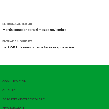
Navegación
ENTRADA ANTERIOR
de
Menús comedor para el mes de noviembre
entradas
ENTRADA SIGUIENTE
La LOMCE da nuevos pasos hacia su aprobación
COMUNICACIÓN
CULTURA
DEPORTES Y EXTRAESCOLARES
FECAPARAGÓN