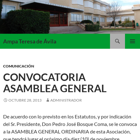
Saltar
al
contenido
Buscar
Ampa Teresa de Ávila
MENÚ
PRINCI
COMUNICACIÓN
CONVOCATORIA
ASAMBLEA GENERAL
OCTUBRE 28, 2013
ADMINISTRADOR
De acuerdo con lo previsto en los Estatutos, y por indicación
del Sr. Presidente, Don Pedro José Bosque Coma, se le convoca
a la ASAMBLEA GENERAL ORDINARIA de esta Asociación,
que tendrá lugar el próximo día diez (10) de noviembre