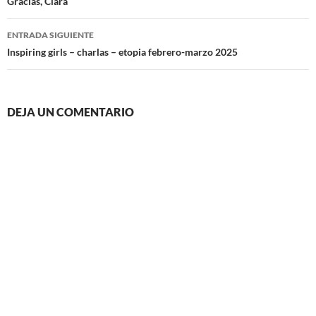
de
Gracias, Clara
entradas
ENTRADA SIGUIENTE
Inspiring girls – charlas – etopia febrero-marzo 2025
DEJA UN COMENTARIO