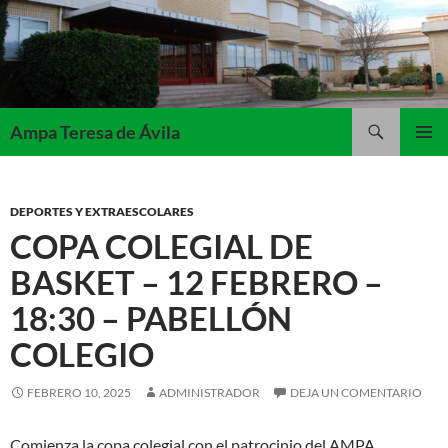
Saltar
al
contenido
Buscar
Ampa Teresa de Ávila
MENÚ
PRINCI
DEPORTES Y EXTRAESCOLARES
COPA COLEGIAL DE
BASKET – 12 FEBRERO –
18:30 – PABELLÓN
COLEGIO
FEBRERO 10, 2025
ADMINISTRADOR
DEJA UN COMENTARIO
Comienza la copa colegial con el patrocinio del AMPA.