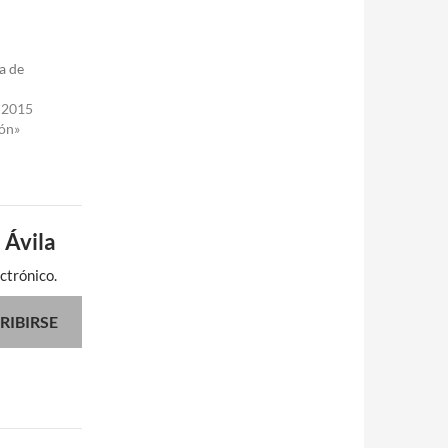
a de
 2015
ón»
 Ávila
ctrónico.
RIBIRSE