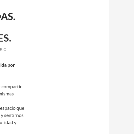
AS.
ES.
RIO
ida por
r compartir
 mismas
n espacio que
a y sentirnos
uridad y