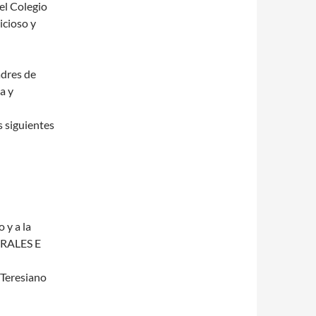
 el Colegio
icioso y
adres de
a y
s siguientes
 y a la
RALES E
 Teresiano