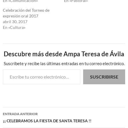
En «Comunicación»
En «Pastoral»
Celebración del Torneo de
expresión oral 2017
abril 30, 2017
En «Cultura»
Descubre más desde Ampa Teresa de Ávila
Suscríbete y recibe las últimas entradas en tu correo electrónico.
Escribe tu correo electrónico…
SUSCRIBIRSE
Navegación
ENTRADA ANTERIOR
de
¡¡ CELEBRAMOS LA FIESTA DE SANTA TERESA !!