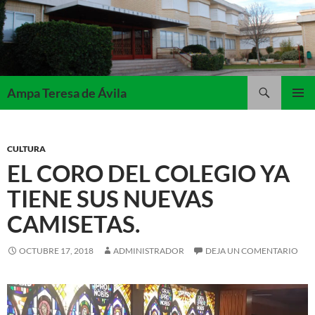
Saltar
al
contenido
Buscar
Ampa Teresa de Ávila
MENÚ
PRINCI
CULTURA
EL CORO DEL COLEGIO YA
TIENE SUS NUEVAS
CAMISETAS.
OCTUBRE 17, 2018
ADMINISTRADOR
DEJA UN COMENTARIO