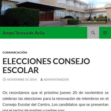
Saltar
al
contenido
Buscar
Ampa Teresa de Ávila
MENÚ
PRINCI
COMUNICACIÓN
ELECCIONES CONSEJO
ESCOLAR
NOVIEMBRE 19, 2014
ADMINISTRADOR
Os recordamos que el próximo jueves 20 de noviembre se
celebran las elecciones para la renovación de miembros en el
Consejo Escolar del Centro. Los candidatos que se presentan
por el sector de madres y padres son: