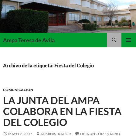
Saltar
al
contenido
Buscar
Ampa Teresa de Ávila
MENÚ
PRINCI
Archivo de la etiqueta: Fiesta del Colegio
COMUNICACIÓN
LA JUNTA DEL AMPA
COLABORA EN LA FIESTA
DEL COLEGIO
MAYO 7, 2009
ADMINISTRADOR
DEJA UN COMENTARIO