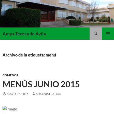
Saltar
al
contenido
Buscar
Ampa Teresa de Ávila
MENÚ
PRINCI
Archivo de la etiqueta: menú
COMEDOR
MENÚS JUNIO 2015
MAYO 27, 2015
ADMINISTRADOR