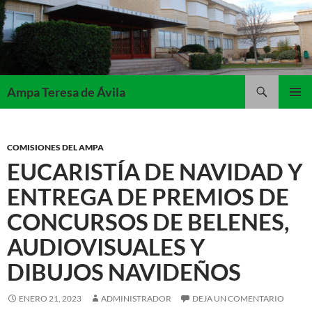
Saltar
al
contenido
Buscar
Ampa Teresa de Ávila
MENÚ
PRINCI
COMISIONES DEL AMPA
EUCARISTÍA DE NAVIDAD Y
ENTREGA DE PREMIOS DE
CONCURSOS DE BELENES,
AUDIOVISUALES Y
DIBUJOS NAVIDEÑOS
ENERO 21, 2023
ADMINISTRADOR
DEJA UN COMENTARIO