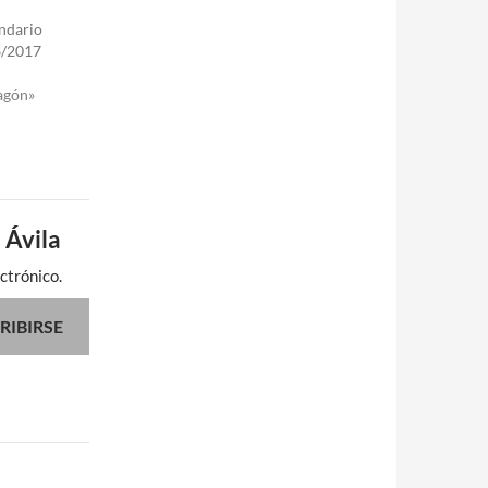
endario
6/2017
agón»
 Ávila
ctrónico.
RIBIRSE