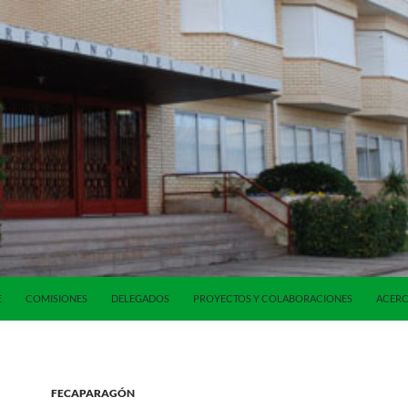
E
COMISIONES
DELEGADOS
PROYECTOS Y COLABORACIONES
ACERC
FECAPARAGÓN