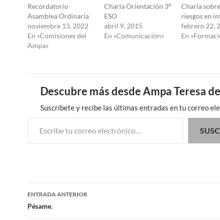
Recordatorio
Charla Orientación 3º
Charla sobre
Asamblea Ordinaria
ESO
riesgos en in
noviembre 13, 2022
abril 9, 2015
febrero 22, 
En «Comisiones del
En «Comunicación»
En «Formaci
Ampa»
Descubre más desde Ampa Teresa de
Suscríbete y recibe las últimas entradas en tu correo ele
Escribe tu correo electrónico…
SUSC
Navegación
ENTRADA ANTERIOR
de
Pésame.