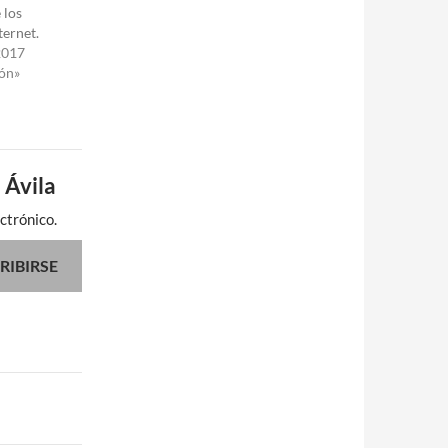
 los
ternet.
2017
ón»
 Ávila
ctrónico.
RIBIRSE