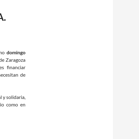
A.
imo
domingo
 de Zaragoza
s financiar
ecesitan de
 y solidaria,
rio como en