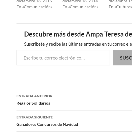
diciembre 18, 2015
diciembre 18, 2014
diciembre 1
En «Comunicación»
En «Comunicación»
En «Cultura»
Descubre más desde Ampa Teresa de
Suscríbete y recibe las últimas entradas en tu correo ele
Escribe tu correo electrónico…
SUSC
Navegación
ENTRADA ANTERIOR
de
Regalos Solidarios
entradas
ENTRADA SIGUIENTE
Ganadores Concursos de Navidad