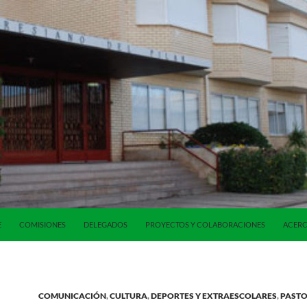
E
COMISIONES
DELEGADOS
PROYECTOS Y COLABORACIONES
ACERC
COMUNICACIÓN
,
CULTURA
,
DEPORTES Y EXTRAESCOLARES
,
PAST