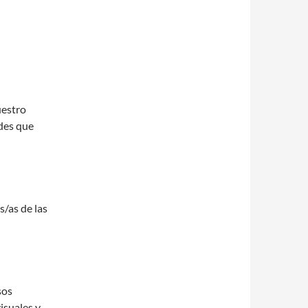
uestro
ades que
s/as de las
sos
isuales y