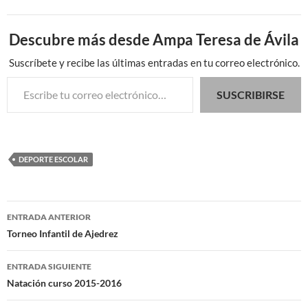
Descubre más desde Ampa Teresa de Ávila
Suscríbete y recibe las últimas entradas en tu correo electrónico.
Escribe tu correo electrónico…
SUSCRIBIRSE
DEPORTE ESCOLAR
Navegación
ENTRADA ANTERIOR
de
Torneo Infantil de Ajedrez
entradas
ENTRADA SIGUIENTE
Natación curso 2015-2016