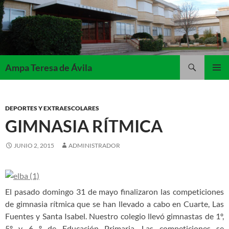
Saltar
al
contenido
Buscar
Ampa Teresa de Ávila
MENÚ
PRINCI
DEPORTES Y EXTRAESCOLARES
GIMNASIA RÍTMICA
JUNIO 2, 2015
ADMINISTRADOR
El pasado domingo 31 de mayo finalizaron las competiciones
de gimnasia rítmica que se han llevado a cabo en Cuarte, Las
Fuentes y Santa Isabel. Nuestro colegio llevó gimnastas de 1º,
5º y 6 º de Educación Primaria. Las competiciones se