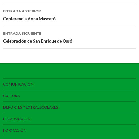
Navegación
ENTRADA ANTERIOR
de
Conferencia Anna Mascaró
entradas
ENTRADA SIGUIENTE
Celebración de San Enrique de Ossó
COMUNICACIÓN
CULTURA
DEPORTES Y EXTRAESCOLARES
FECAPARAGÓN
FORMACIÓN