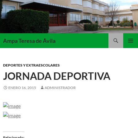
Saltar
al
contenido
Buscar
Ampa Teresa de Ávila
MENÚ
PRINCI
DEPORTES Y EXTRAESCOLARES
JORNADA DEPORTIVA
ENERO 16, 2015
ADMINISTRADOR
Relacionado