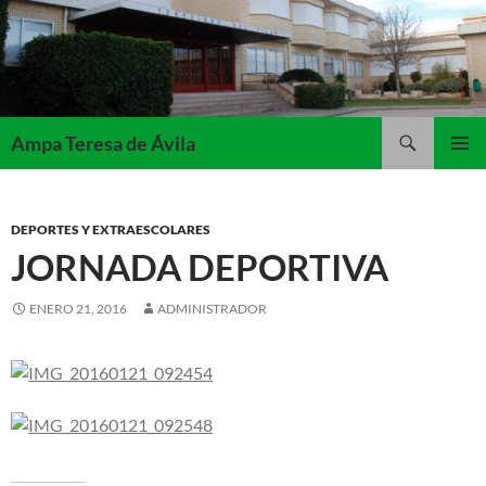
Saltar
al
contenido
Buscar
Ampa Teresa de Ávila
MENÚ
PRINCI
DEPORTES Y EXTRAESCOLARES
JORNADA DEPORTIVA
ENERO 21, 2016
ADMINISTRADOR