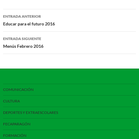
Navegación
ENTRADA ANTERIOR
de
Educar para el futuro 2016
entradas
ENTRADA SIGUIENTE
Menús Febrero 2016
COMUNICACIÓN
CULTURA
DEPORTES Y EXTRAESCOLARES
FECAPARAGÓN
FORMACIÓN