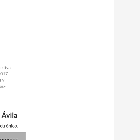
ortiva
2017
s y
es»
 Ávila
ctrónico.