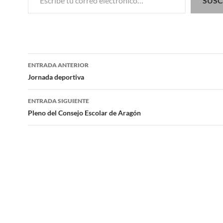
SUSC
Navegación
ENTRADA ANTERIOR
de
Jornada deportiva
entradas
ENTRADA SIGUIENTE
Pleno del Consejo Escolar de Aragón