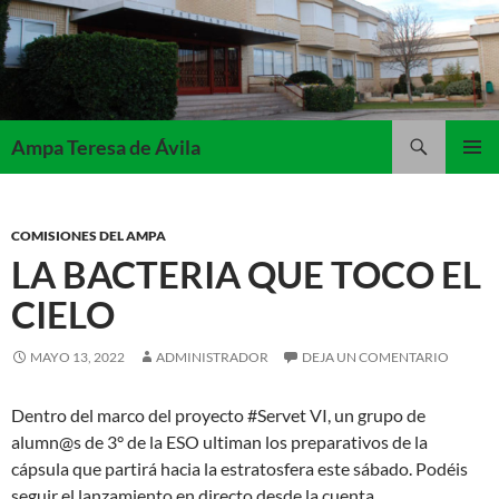
Saltar
al
contenido
Buscar
Ampa Teresa de Ávila
MENÚ
PRINCI
COMISIONES DEL AMPA
LA BACTERIA QUE TOCO EL
CIELO
MAYO 13, 2022
ADMINISTRADOR
DEJA UN COMENTARIO
Dentro del marco del proyecto #Servet VI, un grupo de
alumn@s de 3° de la ESO ultiman los preparativos de la
cápsula que partirá hacia la estratosfera este sábado. Podéis
seguir el lanzamiento en directo desde la cuenta