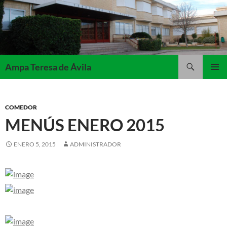
Saltar
al
contenido
Buscar
Ampa Teresa de Ávila
MENÚ
PRINCI
COMEDOR
MENÚS ENERO 2015
ENERO 5, 2015
ADMINISTRADOR