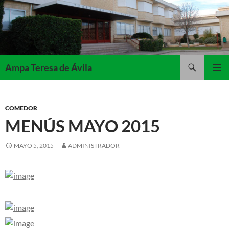
Saltar
al
contenido
Buscar
Ampa Teresa de Ávila
MENÚ
PRINCI
COMEDOR
MENÚS MAYO 2015
MAYO 5, 2015
ADMINISTRADOR