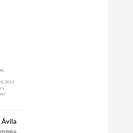
es.
16, 2013
s y
es»
 Ávila
ctrónico.