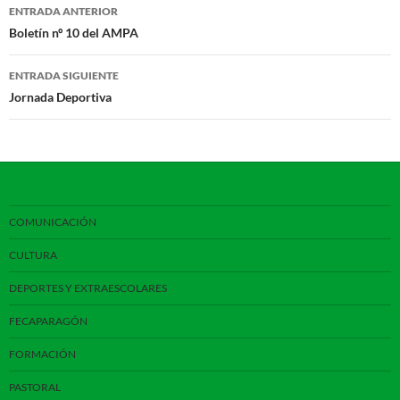
Navegación
ENTRADA ANTERIOR
de
Boletín nº 10 del AMPA
entradas
ENTRADA SIGUIENTE
Jornada Deportiva
COMUNICACIÓN
CULTURA
DEPORTES Y EXTRAESCOLARES
FECAPARAGÓN
FORMACIÓN
PASTORAL