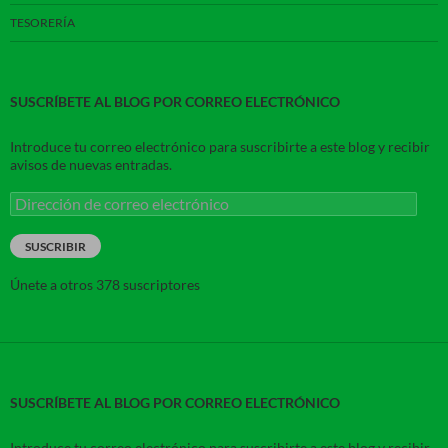
TESORERÍA
SUSCRÍBETE AL BLOG POR CORREO ELECTRÓNICO
Introduce tu correo electrónico para suscribirte a este blog y recibir
avisos de nuevas entradas.
Dirección
de
correo
SUSCRIBIR
electrónico
Únete a otros 378 suscriptores
SUSCRÍBETE AL BLOG POR CORREO ELECTRÓNICO
Introduce tu correo electrónico para suscribirte a este blog y recibir