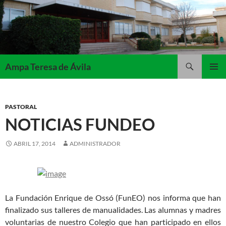
Saltar
al
contenido
Buscar
Ampa Teresa de Ávila
MENÚ
PRINCI
PASTORAL
NOTICIAS FUNDEO
ABRIL 17, 2014
ADMINISTRADOR
La Fundación Enrique de Ossó (FunEO) nos informa que han
finalizado sus talleres de manualidades. Las alumnas y madres
voluntarias de nuestro Colegio que han participado en ellos