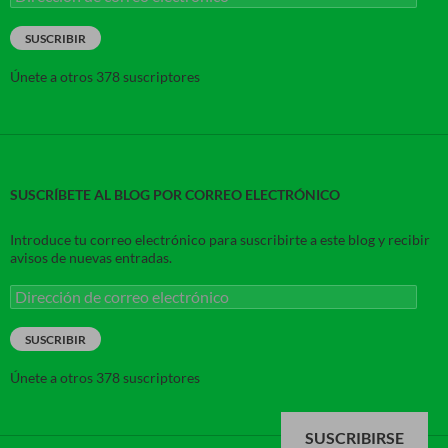
de
correo
SUSCRIBIR
electrónico
Únete a otros 378 suscriptores
SUSCRÍBETE AL BLOG POR CORREO ELECTRÓNICO
Introduce tu correo electrónico para suscribirte a este blog y recibir
avisos de nuevas entradas.
Dirección
de
correo
SUSCRIBIR
electrónico
Únete a otros 378 suscriptores
SUSCRIBIRSE