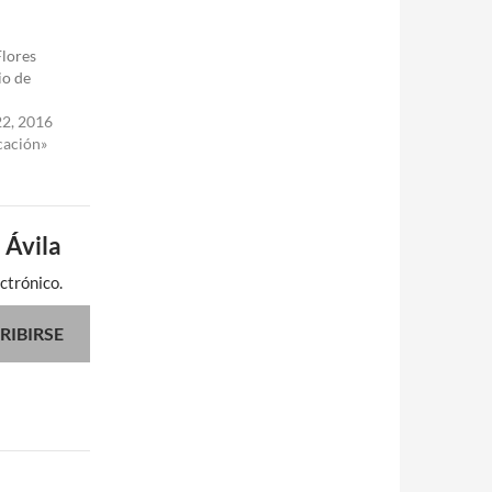
lores
io de
22, 2016
ación»
 Ávila
ctrónico.
RIBIRSE