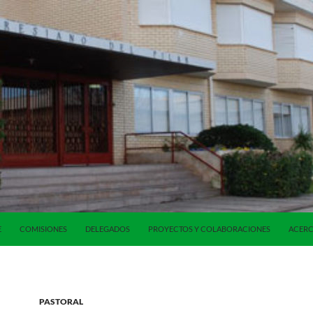
E
COMISIONES
DELEGADOS
PROYECTOS Y COLABORACIONES
ACERC
PASTORAL