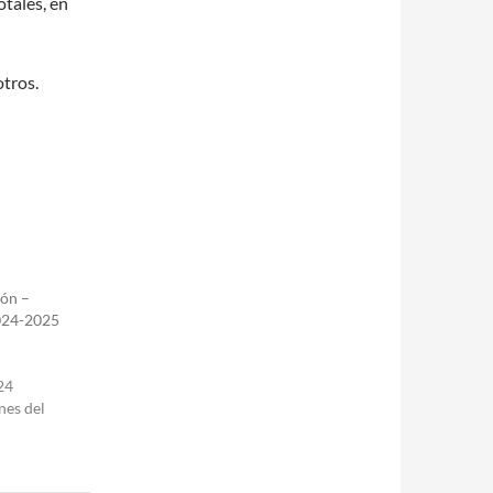
otales, en
otros.
ión –
024-2025
*
24
nes del