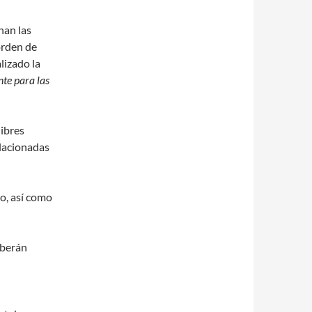
nan las
orden de
lizado la
nte para las
libres
elacionadas
no, así como
eberán