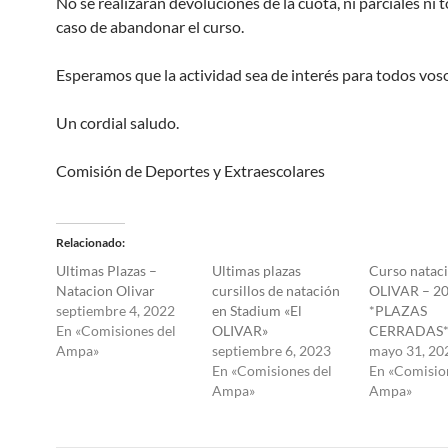
No se realizarán devoluciones de la cuota, ni parciales ni t
caso de abandonar el curso.
Esperamos que la actividad sea de interés para todos vos
Un cordial saludo.
Comisión de Deportes y Extraescolares
Relacionado
Ultimas Plazas –
Ultimas plazas
Curso natac
Natacion Olivar
cursillos de natación
OLIVAR – 2
septiembre 4, 2022
en Stadium «El
*PLAZAS
En «Comisiones del
OLIVAR»
CERRADAS
Ampa»
septiembre 6, 2023
mayo 31, 20
En «Comisiones del
En «Comisio
Ampa»
Ampa»