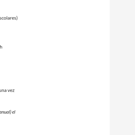
scolares)
 h
una vez
anual) el