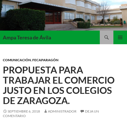
Saltar
al
contenido
Buscar
Ampa Teresa de Ávila
MENÚ
PRINCI
COMUNICACIÓN
,
FECAPARAGÓN
PROPUESTA PARA
TRABAJAR EL COMERCIO
JUSTO EN LOS COLEGIOS
DE ZARAGOZA.
SEPTIEMBRE 6, 2018
ADMINISTRADOR
DEJA UN
COMENTARIO