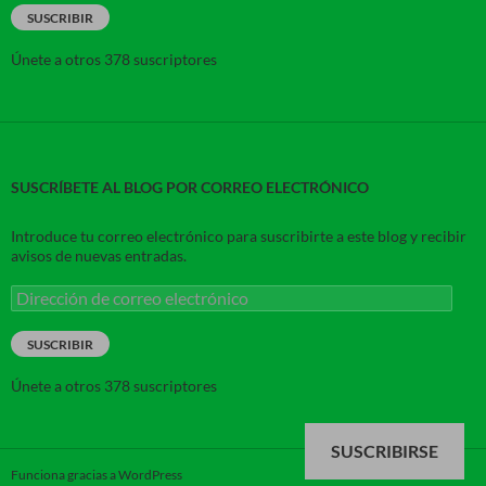
correo
SUSCRIBIR
electrónico
Únete a otros 378 suscriptores
SUSCRÍBETE AL BLOG POR CORREO ELECTRÓNICO
Introduce tu correo electrónico para suscribirte a este blog y recibir
avisos de nuevas entradas.
Dirección
de
correo
SUSCRIBIR
electrónico
Únete a otros 378 suscriptores
SUSCRIBIRSE
Funciona gracias a WordPress