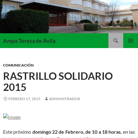
Saltar
al
contenido
Buscar
Ampa Teresa de Ávila
MENÚ
PRINCI
COMUNICACIÓN
RASTRILLO SOLIDARIO
2015
FEBRERO 17, 2015
ADMINISTRADOR
Este próximo
domingo 22 de Febrero, de 10 a 18 horas
, en las