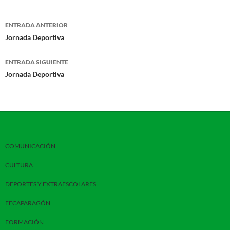
Navegación
ENTRADA ANTERIOR
de
Jornada Deportiva
entradas
ENTRADA SIGUIENTE
Jornada Deportiva
COMUNICACIÓN
CULTURA
DEPORTES Y EXTRAESCOLARES
FECAPARAGÓN
FORMACIÓN