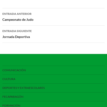
Navegación
ENTRADA ANTERIOR
de
Campeonato de Judo
entradas
ENTRADA SIGUIENTE
Jornada Deportiva
COMUNICACIÓN
CULTURA
DEPORTES Y EXTRAESCOLARES
FECAPARAGÓN
FORMACIÓN