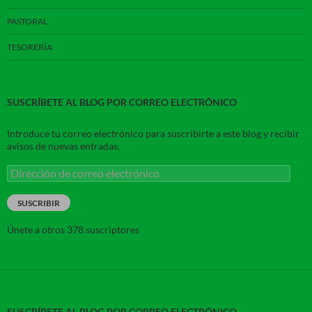
PASTORAL
TESORERÍA
SUSCRÍBETE AL BLOG POR CORREO ELECTRÓNICO
Introduce tu correo electrónico para suscribirte a este blog y recibir
avisos de nuevas entradas.
Dirección
de
correo
SUSCRIBIR
electrónico
Únete a otros 378 suscriptores
SUSCRÍBETE AL BLOG POR CORREO ELECTRÓNICO