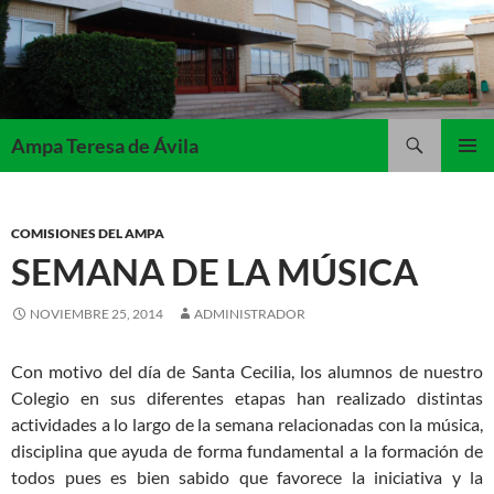
Saltar
al
contenido
Buscar
Ampa Teresa de Ávila
MENÚ
PRINCI
COMISIONES DEL AMPA
SEMANA DE LA MÚSICA
NOVIEMBRE 25, 2014
ADMINISTRADOR
Con motivo del día de Santa Cecilia, los alumnos de nuestro
Colegio en sus diferentes etapas han realizado distintas
actividades a lo largo de la semana relacionadas con la música,
disciplina que ayuda de forma fundamental a la formación de
todos pues es bien sabido que favorece la iniciativa y la