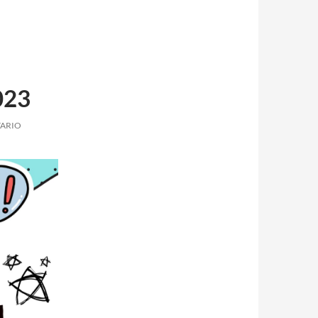
023
TARIO