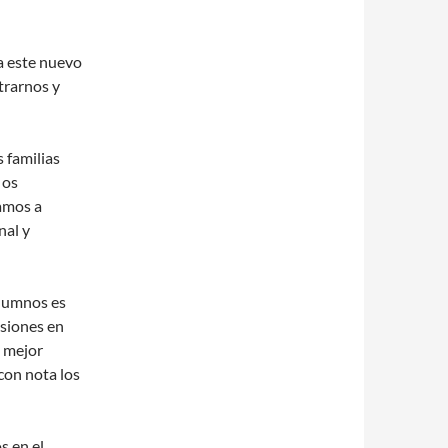
a este nuevo
trarnos y
 familias
 os
amos a
nal y
lumnos es
isiones en
a mejor
con nota los
s en el