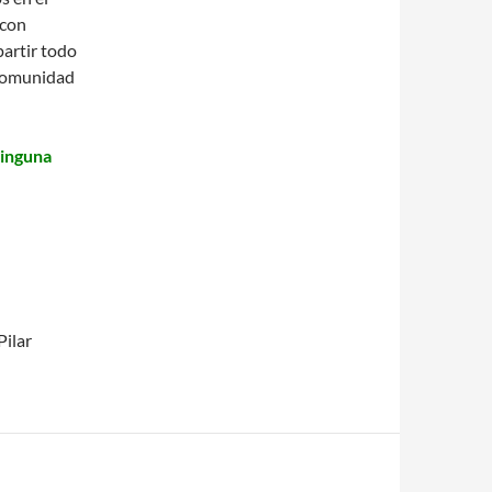
 con
partir todo
 comunidad
ninguna
Pilar