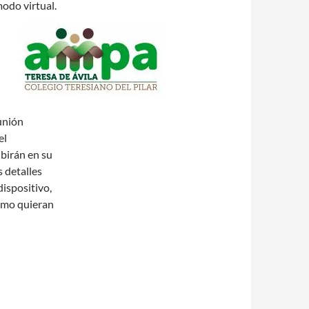
odo virtual.
eunión
el
ibirán en su
s detalles
dispositivo,
como quieran