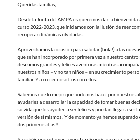
Queridas familias,
Desde la Junta del AMPA os queremos dar la bienvenida 
curso 2022-2023, que iniciamos con la ilusión de reencon
recuperar dinámicas olvidadas.
Aprovechamos la ocasión para saludar (hola!) a las nuevas
que se han incorporado por primera vez a nuestro centro:
deseamos grandes y felices aventuras mientras acompañ
nuestros niños – y no tan niños – en su crecimiento perso
familiar. Y a crecer nosotros con ellos.
Sabemos que lo mejor que podemos hacer por nuestros a
ayudarles a desarrollar la capacidad de tomar buenas dec
su vida que los ayuden a ser felices y puedan llegar a ser l
versión de sí mismos. Y de momento ya hemos superado 
dos primeros días!!
Ya sabéis que estamos a vuestra disposición para ayudaro