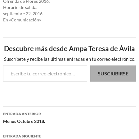
Ofrenda de Flores 2016:
Horario de salida.
septiembre 22, 2016
En «Comunicación»
Descubre más desde Ampa Teresa de Ávila
Suscríbete y recibe las últimas entradas en tu correo electrónico.
Escribe tu correo electrónico…
SUSCRIBIRSE
Navegación
ENTRADA ANTERIOR
de
Menús Octubre 2018.
entradas
ENTRADA SIGUIENTE