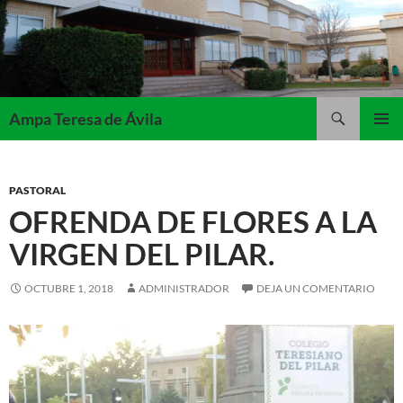
Saltar
al
contenido
Buscar
Ampa Teresa de Ávila
MENÚ
PRINCI
PASTORAL
OFRENDA DE FLORES A LA
VIRGEN DEL PILAR.
OCTUBRE 1, 2018
ADMINISTRADOR
DEJA UN COMENTARIO